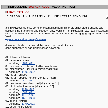
TINITUSSTADL
BACKCATALOG
MEDIA
KONTAKT
BACKCATALOG
13.05.2006: TINITUSSTADL- 111. UND LETZTE SENDUNG
am 30.05.1998 strahlte der offene kanal hamburg, die erste tinitusstadl-sendung aus.
seitdem sind 8 jahre ins land gezogen und, wenn ich richtig gezählt habe, 110 tinitussta
im mai 2006 sind wir wohl das vorerst letzte mal auf sendung gegegangen - und dah
'stadl!
gesamte sendung im mp3-format
danke an alle die uns unterstützt haben und an alle künstler!
ohne euch wäre all das nicht möglich gewesen.
01. tinitusstadl.theme
02. tarkatak - mumur
sendung:
08.09.2001
03. max würden - die loge [edition roadhouse]
04. max würden - der virus wort [schaltkreis]
sendung:
14.09.2002
05. mizati - untitled
06. mizati - abstieg [tonatom.net ta_e_miz3]
sendung:
08.11.2003
07. genoveva dms - hasi hasi [dhyana rec 11]
08. bidol cath - kassluder [dhyana rec 26]
sendung:
11.05.2002
sendung:
09.06.2001
sendung:
11.11.2000
sendung:
16.12.1998
09. scand - untitled
sendung:
13.07.2002
10. sciss - entre [tabu]