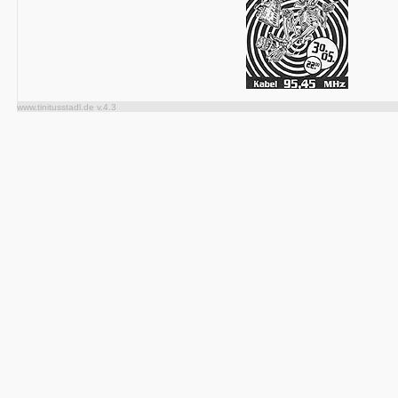
www.tinitusstadl.de v.4.3