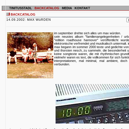
TINITUSSTADL
BACKCATALOG
MEDIA
KONTAKT
BACKCATALOG
14.09.2002: MAX WüRDEN
im september drehte sich alles um max würden.
sein neustes album "familienangelegenheiten / ur
"edition roadhouse hannover" veröffentlicht wur
elektronische verfremdet und musikalisch untermalt. in
max begann im sommer 2000 texte und gedichte von au
und thorsten nesch, zu sammeln. die besonderheit u
keine songtexte waren, die mit rhythmischen grund
vielmehr waren es text, die vollkommen für sich fun
interpretationen, mal minimal, mal ambient, doc
verbunden.