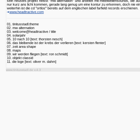
sein neustes projekt heisst "mw alternation" und arbeitet mit mittelwellensounds, die au
nur kurz ans licht kommen, gerade lang genug um eine kontur zu erkennen, doch nie ei
weiterhin ist die cd "ortlos" bereits auf dem englischen label farfield records erschienen.
www.headtractive.com
01. tinitusstadl.theme
02. mw alternation
03. welcome@headtractive / title
04. solarjahr
05. 10 nach 10 [text: thorsten nesch]
06. das bleibende ist der krebs der verlieren [text: kersten flenter]
07. zeit area shape
08. maps
09. wir werden fliegen [text: ron schmidt]
10. objekt classid
11. die loge [text: oliver m. dahm]
www.tinitusstadl.de v.4.3