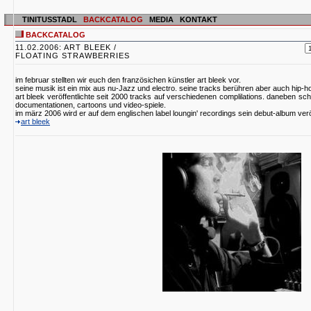
TINITUSSTADL
BACKCATALOG
MEDIA
KONTAKT
BACKCATALOG
11.02.2006: ART BLEEK /
FLOATING STRAWBERRIES
im februar stellten wir euch den französichen künstler art bleek vor.
seine musik ist ein mix aus nu-Jazz und electro. seine tracks berühren aber auch hip-
art bleek veröffentlichte seit 2000 tracks auf verschiedenen complilations. daneben schr
documentationen, cartoons und video-spiele.
im märz 2006 wird er auf dem englischen label loungin' recordings sein debut-album verö
art bleek