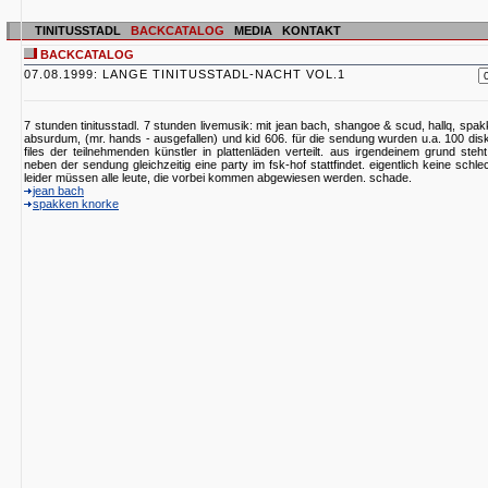
TINITUSSTADL
BACKCATALOG
MEDIA
KONTAKT
BACKCATALOG
07.08.1999: LANGE TINITUSSTADL-NACHT VOL.1
7 stunden tinitusstadl. 7 stunden livemusik: mit jean bach, shangoe & scud, hallq, spa
absurdum, (mr. hands - ausgefallen) und kid 606. für die sendung wurden u.a. 100 dis
files der teilnehmenden künstler in plattenläden verteilt. aus irgendeinem grund steht
neben der sendung gleichzeitig eine party im fsk-hof stattfindet. eigentlich keine schle
leider müssen alle leute, die vorbei kommen abgewiesen werden. schade.
jean bach
spakken knorke