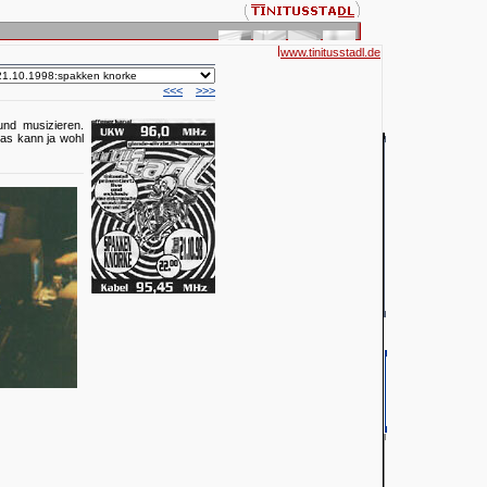
www.tinitusstadl.de
<<<
>>>
und musizieren.
das kann ja wohl