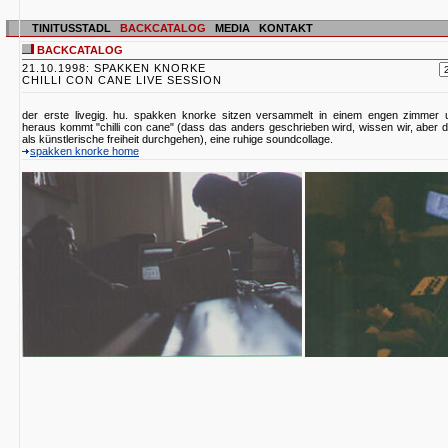
TINITUSSTADL
BACKCATALOG
MEDIA
KONTAKT
BACKCATALOG
21.10.1998: SPAKKEN KNORKE
CHILLI CON CANE LIVE SESSION
der erste livegig. hu. spakken knorke sitzen versammelt in einem engen zimmer 
heraus kommt "chilli con cane" (dass das anders geschrieben wird, wissen wir, aber 
als künstlerische freiheit durchgehen), eine ruhige soundcollage.
spakken knorke home