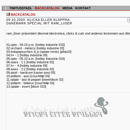
TINITUSSTADL
BACKCATALOG
MEDIA
KONTAKT
BACKCATALOG
09.10.2004: KLICKA ELLER KLAPPRA:
DäNEMARK SPECIAL MIT RAM_LöSER
ram_löser präsentiert diesmal electronica, clicks & cuts und anderes leckereien aus d
01.opto - 04.24 p.m. [hobby industrie 016]
02.orchard - mimicry [hobby industrie 03]
03.indopepsychics d_p (opiate remix) [pfep10]
04.h+ - 1 [hobby industrie 09]
05.opto - 05.10 a.m. [hobby industrie 016]
06.wass - 1:1 [hobby industrie 02]
07.h+ - 4 [hobby industrie 09]
08.wass - 2:2 [hobby industrie 02]
09.pixel - hardcore [raster post 05]
10.pellarin - auxi [couchblip 04]
11.opiate - last dr.pepper [towerblock 02]
12.pellarin - belarus [couchblip 04]
13.opiate - insert [block 010]