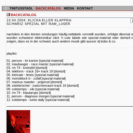
TINITUSSTADL
BACKCATALOG
MEDIA
KONTAKT
BACKCATALOG
10.04.2004: KLICKA ELLER KLAPPRA:
SCHWEIZ SPEZIAL MIT RAM_LöSER
nachdem in den letzten sendungen häufig netlabels vorstellt wurden, erfolgte diesmal w
wurden schweizer elektronika/ click 'n cuts labels wie spezial material oder domizil v
zeigen, dass es in der schweiz auch andere musik gibt ausser dj bobo & co.
playlist:
01. person - im karton [spezial material]
02. staubauger - race master [spezial material]
03. rm 74 - knörpfel [domizil]
04. teleform - track 18+ track 19 [domizil]
05. intricate - times [spezial material]
06. monoblock b - zufall [spezial material]
07. markus maeder - prigorod [domizil]
08. steinbrüchel - zwischenraum track 16 [domizil]
09. solotempo - xilo [spezial material]
10. rm 74 - klautarups [domizil]
11. person - diagnose morgen [spezial material]
12. solotempo - turbo daily [spezial material]