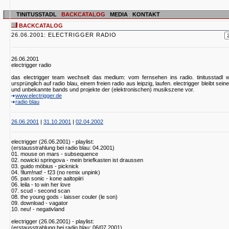
TINITUSSTADL
BACKCATALOG
MEDIA
KONTAKT
BACKCATALOG
26.06.2001: ELECTRIGGER RADIO
26.06.2001
electrigger radio
das electrigger team wechselt das medium: vom fernsehen ins radio. tinitusstadl w
ursprünglich auf radio blau, einem freien radio aus leipzig, laufen. electrigger bleibt se
und unbekannte bands und projekte der (elektronischen) musikszene vor.
www.electrigger.de
radio blau
26.06.2001
|
31.10.2001
|
02.04.2002
electrigger (26.06.2001) - playlist:
(erstausstrahlung bei radio blau: 04.2001)
01. mouse on mars - subsequence
02. nowicki springova - mein briefkasten ist draussen
03. guido möbius - picknick
04. !llum!nat! - f23 (no remix unpink)
05. pan sonic - kone aaltopiiri
06. leila - to win her love
07. scud - second scan
08. the young gods - laisser couler (le son)
09. download - vagator
10. neu! - negativland
electrigger (26.06.2001) - playlist:
(erstausstrahlung bei radio blau: 06/07.2001)