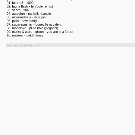
01. future 3 - 1000
02. fauna flash - ten(pole remix)
03. scorn - flap
04. autechre - parhelic triangle
05. alderandelius - luna pier
06. plaid - new family
07. squarepusher - boneville occident
08. monolake - pluto (live @ego'99)
09. clarke & ware - green - you are in a forest
10. malaria! - geld/money
www.tinitusstadl.de v.4.3