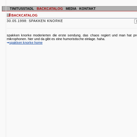
TINITUSSTADL
BACKCATALOG
MEDIA
KONTAKT
BACKCATALOG
30.05.1998: SPAKKEN KNORKE
spakken knorke moderierten die erste sendung. das chaos regiert und man hat p
mikrophonen. hier und da gibt es eine humoristische einlage. haha.
spakken knorke home