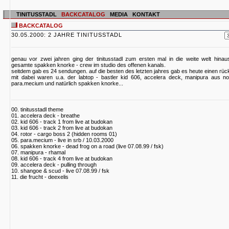
TINITUSSTADL
BACKCATALOG
MEDIA
KONTAKT
BACKCATALOG
30.05.2000: 2 JAHRE TINITUSSTADL
genau vor zwei jahren ging der tinitusstadl zum ersten mal in die weite welt hina
gesamte spakken knorke - crew im studio des offenen kanals.
seitdem gab es 24 sendungen. auf die besten des letzten jahres gab es heute einen rück
mit dabei waren u.a. der labtop - bastler kid 606, accelera deck, manipura aus no
para.mecium und natürlich spakken knorke...
00. tinitusstadl theme
01. accelera deck - breathe
02. kid 606 - track 1 from live at budokan
03. kid 606 - track 2 from live at budokan
04. rotor - cargo boss 2 (hidden rooms 01)
05. para.mecium - live in srb / 10.03.2000
06. spakken knorke - dead frog on a road (live 07.08.99 / fsk)
07. manipura - rhamal
08. kid 606 - track 4 from live at budokan
09. accelera deck - pulling through
10. shangoe & scud - live 07.08.99 / fsk
11. die frucht - deexelis