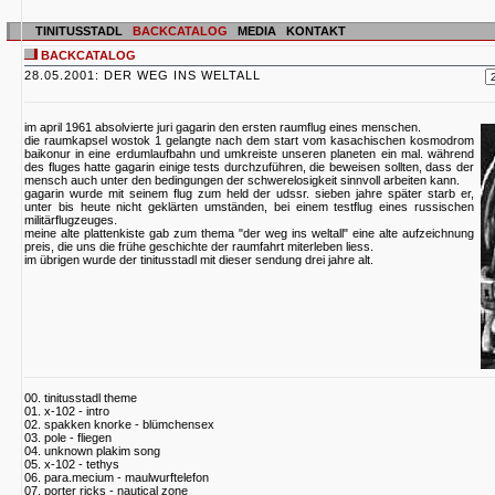
TINITUSSTADL
BACKCATALOG
MEDIA
KONTAKT
BACKCATALOG
28.05.2001: DER WEG INS WELTALL
im april 1961 absolvierte juri gagarin den ersten raumflug eines menschen.
die raumkapsel wostok 1 gelangte nach dem start vom kasachischen kosmodrom
baikonur in eine erdumlaufbahn und umkreiste unseren planeten ein mal. während
des fluges hatte gagarin einige tests durchzuführen, die beweisen sollten, dass der
mensch auch unter den bedingungen der schwerelosigkeit sinnvoll arbeiten kann.
gagarin wurde mit seinem flug zum held der udssr. sieben jahre später starb er,
unter bis heute nicht geklärten umständen, bei einem testflug eines russischen
militärflugzeuges.
meine alte plattenkiste gab zum thema "der weg ins weltall" eine alte aufzeichnung
preis, die uns die frühe geschichte der raumfahrt miterleben liess.
im übrigen wurde der tinitusstadl mit dieser sendung drei jahre alt.
00. tinitusstadl theme
01. x-102 - intro
02. spakken knorke - blümchensex
03. pole - fliegen
04. unknown plakim song
05. x-102 - tethys
06. para.mecium - maulwurftelefon
07. porter ricks - nautical zone