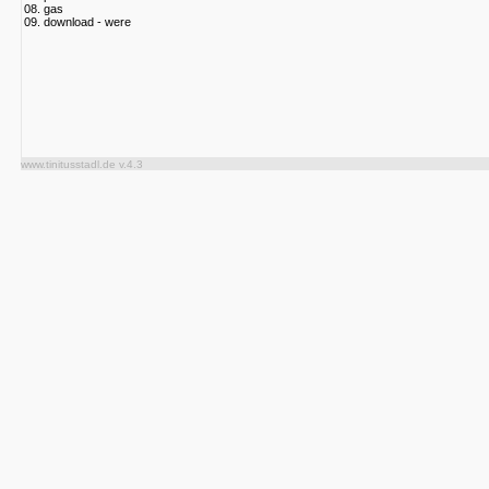
08. gas
09. download - were
www.tinitusstadl.de v.4.3