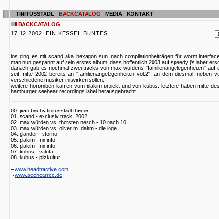
TINITUSSTADL
BACKCATALOG
MEDIA
KONTAKT
BACKCATALOG
17.12.2002: EIN KESSEL BUNTES
los ging es mit scand aka hexagon sun. nach compilationbeiträgen für worm interface
man nun gespannt auf sein erstes album, dass hoffentlich 2003 auf speedy j's laber ersc
danach gab es nochmal zwei tracks von max würdens "familienangelegenheiten" auf e
seit mitte 2002 bereits an "familienangelegenheiten vol.2", an dem diesmal, neben 
verschiedene musiker mitwirken sollen.
weitere hörproben kamen vom plakim projekt und von kubus. letztere haben mitte de
hamburger seehear recordings label herausgebracht.
00. jean bachs tinitusstadl.theme
01. scand - exclusiv track, 2002
02. max würden vs. thorsten nesch - 10 nach 10
03. max würden vs. oliver m. dahm - die loge
04. glander - storno
05. plakim - no info
06. plakim - no info
07. kubus - valuta
08. kubus - pilzkultur
www.headtractive.com
www.seehearrec.de