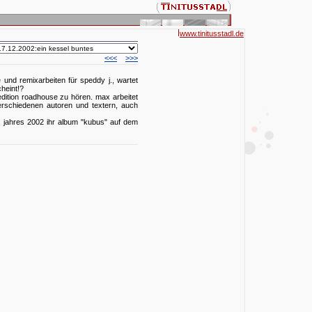
www.tinitusstadl.de
<<<
>>>
 und remixarbeiten für speddy j., wartet
heint!?
dition roadhouse zu hören. max arbeitet
verschiedenen autoren und textern, auch
s jahres 2002 ihr album "kubus" auf dem