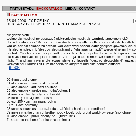
TINITUSSTADL
BACKCATALOG
MEDIA
KONTAKT
BACKCATALOG
15.06.2000: FORCE INC
DESTROY DEUTSCHLAND / FIGHT AGAINST NAZIS
die ganze platte:
techno als musik ohne aussage? elektronische musik als wertfreie angelegenheit?
als sich anfang der 90er die rechtsradikalen übergriffe häuften und ausländerfeindli
war es zeit ein zeichen zu setzen. wer wäre wohl besser dafür geeignet gewesen, als die
mit alec empire. mit "destroy deutschland / fight against nazis" wurde eine mini - compi
neutralen" technoszene zeigen sollte, dass die zeiten für politische neutralität gänzlich
die reaktionen auf die platte reichten von "...ja, dazu können wir stehen" bis "...so 
nicht !". und auch wenn die etwas platte schlagzeile "destroy deutschland" etwa
wenigsten für kurze zeit zum nachdenken angeregt und eine debatte entfacht.
fim 034
00.tinitusstadl theme
01.alec empire - you must confront
02.alec empire - anti-nazi-soulfood
03.alec empire - forgive not muthafuckers !
04.mike ink - lovely ugly brutal world
05.nero - youth against racism
06.exit 100 - german nazis fuck off
07.x - i love germany
08.sonic subjunkies - central industrial (digital hardcore recordings)
09.mike ink & the chain of brotherhood - lovely ugly brutal world (b - seite)(monotone)
10.alec empire - public enemy no.1 (force inc.)
11.scud - to the bone (seehear recordings)