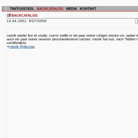
TINITUSSTADL
BACKCATALOG
MEDIA
KONTAKT
BACKCATALOG
14.04.2001: ROTORIK
rotorik wieder live im studio. zuerst stellte er ein paar seiner ruhigen stücke vor. später
auch ein paar seiner neueren tanzorientierteren sachen. rotorik hat nun, nach "hidden 
veröffentlicht.
rotorik @discogs