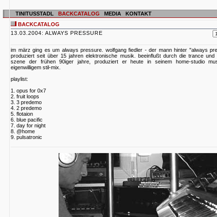
TINITUSSTADL
BACKCATALOG
MEDIA
KONTAKT
BACKCATALOG
13.03.2004: ALWAYS PRESSURE
im märz ging es um always pressure. wolfgang fiedler - der mann hinter "always pr
produziert seit über 15 jahren elektronische musik. beeinflußt durch die trance und
szene der frühen 90iger jahre, produziert er heute in seinem home-studio mus
eigenwilligem stil-mix.
playlist:
1. opus for 0x7
2. fruit loops
3. 3 predemo
4. 2 predemo
5. flotaion
6. blue pacific
7. day for night
8. @home
9. pulsatronic