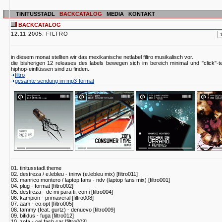
TINITUSSTADL
BACKCATALOG
MEDIA
KONTAKT
BACKCATALOG
12.11.2005: FILTRO
in diesem monat stellten wir das mexikanische netlabel filtro musikalisch vor.
die bisherigen 12 releases des labels bewegen sich im bereich minimal und "click"-t
hiphop-einflüssen sind zu finden.
filtro
gesamte sendung im mp3-format
01. tinitusstadl.theme
02. destreza / e.lebleu - tninw (e.lebleu mix) [filtro011]
03. manrico montero / laptop fans - ndv (laptop fans mix) [filtro001]
04. plug - format [filtro002]
05. destreza - de mi para ti, con i [filtro004]
06. kampion - primaveral [filtro008]
07. aam - co.opt [filtro005]
08. tammy (feat. gurtz) - denuevo [filtro009]
09. bifidus - fuga [filtro012]
10. zofa - cel fash car [filtro003]