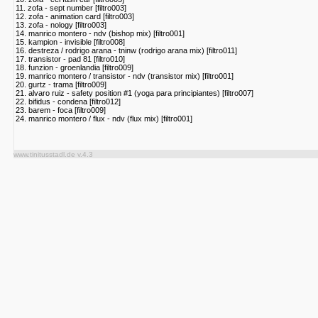
11. zofa - sept number [filtro003]
12. zofa - animation card [filtro003]
13. zofa - nology [filtro003]
14. manrico montero - ndv (bishop mix) [filtro001]
15. kampion - invisible [filtro008]
16. destreza / rodrigo arana - tninw (rodrigo arana mix) [filtro011]
17. transistor - pad 81 [filtro010]
18. funzion - groenlandia [filtro009]
19. manrico montero / transistor - ndv (transistor mix) [filtro001]
20. gurtz - trama [filtro009]
21. alvaro ruiz - safety position #1 (yoga para principiantes) [filtro007]
22. bifidus - condena [filtro012]
23. barem - foca [filtro009]
24. manrico montero / flux - ndv (flux mix) [filtro001]
www.tinitusstadl.de v.4.3