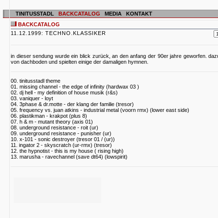
TINITUSSTADL
BACKCATALOG
MEDIA
KONTAKT
BACKCATALOG
11.12.1999: TECHNO.KLASSIKER
in dieser sendung wurde ein blick zurück, an den anfang der 90er jahre geworfen. dazu 
von dachboden und spielten einige der damaligen hymnen.
00. tinitusstadl theme
01. missing channel - the edge of infinity (hardwax 03 )
02. dj hell - my definition of house musik (r&s)
03. vaniquer - loyt
04. 3phase & dr.motte - der klang der familie (tresor)
05. frequency vs. juan atkins - industrial metal (voorn rmx) (lower east side)
06. plastikman - krakpot (plus 8)
07. h & m - mutant theory (axis 01)
08. underground resistance - roit (ur)
09. underground resistance - punisher (ur)
10. x-101 - sonic destroyer (tresor 01 / (ur))
11. ingator 2 - skyscratch (ur-rmx) (tresor)
12. the hypnotist - this is my house ( rising high)
13. marusha - ravechannel (save dt64) (lowspirit)