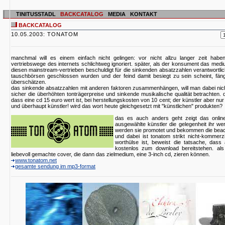
TINITUSSTADL
BACKCATALOG
MEDIA
KONTAKT
BACKCATALOG
10.05.2003: TONATOM
manchmal will es einem einfach nicht gelingen: vor nicht allzu langer zeit habe
vertriebswege des internets schlichtweg ignoriert. später, als der konsument das medi
diesen mainstream-vertrieben beschuldigt für die sinkenden absatzzahlen verantwortli
tauschbörsen geschlossen wurden und der feind damit besiegt zu sein scheint, fä
überschätzen.
das sinkende absatzzahlen mit anderen faktoren zusammenhängen, will man dabei nic
sicher die überhöhten tonträgerpreise und sinkende musikalische qualität betrachten. 
dass eine cd 15 euro wert ist, bei herstellungskosten von 10 cent; der künstler aber nur
und überhaupt künstler! wird das wort heute gleichgesetzt mit "künstlichen" produkten?
das es auch anders geht zeigt das online 
ausgewählte künstler die gelegenheit ihr wer
werden sie promotet und bekommen die beach
und dabei ist tonatom strikt nicht-kommerzi
worthülse ist, beweist die tatsache, dass 
kostenlos zum download bereitstehen. als 
liebevoll gemachte cover, die dann das zielmedium, eine 3-inch cd, zieren können.
www.tonatom.net
gesamte sendung im mp3-format