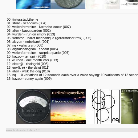
00. tinitusstadl.theme
01. store - scandium (004)
02. wellenformreiter - l'arrache-coeur (007)
03. aljen - kaputtgarden (002)
04. würden - run on empty (013)
05. xenoton - ballet mechanique (gerollsteiner rmx) (006)
06. alcyon - nebelbank (001)
07. nq - yghartsyrt (008)
08. digitalanalogism - cbeam (005)
09. wellenformreiter - surprise partie (007)
10. kazoo - ten spirit (010)
11. würden - one month later (013)
12. elekr@ - rheingold (003)
13. env(itre) - therdsjut (011)
14. aljen - walk the dog (010)
15. nq - 10 variations of 12 seconds each over a voice saying: 10 variations of 12 seco
16. kazoo - sunny again (009)
www.tinitusstadl.de v.4.3