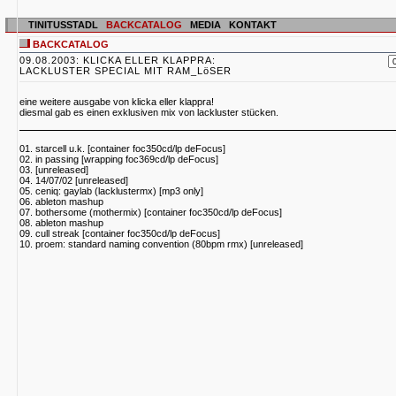
TINITUSSTADL
BACKCATALOG
MEDIA
KONTAKT
BACKCATALOG
09.08.2003: KLICKA ELLER KLAPPRA:
LACKLUSTER SPECIAL MIT RAM_LöSER
eine weitere ausgabe von klicka eller klappra!
diesmal gab es einen exklusiven mix von lackluster stücken.
01. starcell u.k. [container foc350cd/lp deFocus]
02. in passing [wrapping foc369cd/lp deFocus]
03. [unreleased]
04. 14/07/02 [unreleased]
05. ceniq: gaylab (lacklustermx) [mp3 only]
06. ableton mashup
07. bothersome (mothermix) [container foc350cd/lp deFocus]
08. ableton mashup
09. cull streak [container foc350cd/lp deFocus]
10. proem: standard naming convention (80bpm rmx) [unreleased]