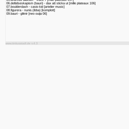
06.deltidseskapism (bauri) - dax att sticka ut [mille plateaux 106]
07.boulderdash - casio kid [artelier music]
08.figurera - nunis.(ibba) [komplott]
09.bauri - glitnir [neo ouija 06]
www.tinitusstadl.de v.4.3