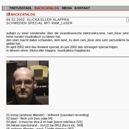
TINITUSSTADL
BACKCATALOG
MEDIA
KONTAKT
BACKCATALOG
09.02.2002: KLICKA ELLER KLAPPRA:
SCHWEDEN SPECIAL MIT RAM_LöSER
auftakt zu einer sendereihe über die skandinavische elektronikszene. ram_löser wir
hohe norden musikalisch zu bieten hat.
den start macht dabei schweden, dem land, zu dem ram_löser eine sehr persönliche bezi
gelebt hat.
im april 2002 wird das finnland special, im juni 2002 das norwegen special folgen.
in diesem sinne: klicka eller klappra. musikaliska hoppbacke.
01.komp (andreas tillander) - driftwork [saundart recording]
02.bauri - fleck yck [neo ouija 04]
03.plod - it must be elva å en halv [worm interface 021]
04.mikael stavöstrand - !/sn12.2ai 0812 [force inc. 049]
05.andreas tillander - track 7 [mille plateaux 097]