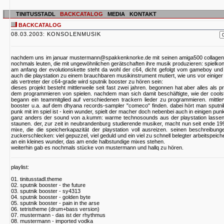
TINITUSSTADL
BACKCATALOG
MEDIA
KONTAKT
BACKCATALOG
08.03.2003: KONSOLENMUSIK
nachdem uns im januar mustermann@spakkenknorke.de mit seinen amiga500 collagen e
nochmals leuten, die mit ungewöhnlichen gerätschaften ihre musik produzieren: spielko
am anfang der evolutionskette steht da wohl der c64, dicht gefolgt vom gameboy und 
auch die playstation zu einem brauchbaren musikinstrument mutiert, wie uns vor einiger 
als vertreter der c64-grade wird sputnik booster zu hören sein:
dieses projekt besteht mittlerweile seit fast zwei jahren. begonnen hat aber alles al
dem programmieren von spielen. nachdem man sich damit beschäftigte, wie der cools
begann ein teammitglied auf verschiedenen trackern lieder zu programmieren. mittl
booster u.a. auf dem dhyana records-sampler "comeco" finden. dabei hört man sputnik
punk mit im spiel ist - kein wunder, spielt der macher doch nebenbei auch in einigen pun
ganz anders der sound von a.kumm: warme technosounds aus der playstation lassen e
staunen. der, zur zeit in neubrandenburg studierende musiker, macht nun seit ende 1
mixe, die die speicherkapazität der playstation voll ausreizen. seinen beschreibun
zuckerschlecken: viel gepuzzel, viel geduld und ein viel zu schnell belegter arbeitspeiche
an ein kleines wunder, das am ende halbstundige mixes stehen.
weiterhin gab es nochmals stücke von mustermann und hallq zu hören.
playlist:
01. tinitusstadl.theme
02. sputnik booster - the future
03. sputnik booster - sy4313
04. sputnik booster - golden byte
05. sputnik booster - pain in the arse
06. tetristheme (drum+bass version)
07. mustermann - das ist der rhythmus
08. mustermann - imported vodka