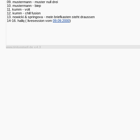
09. mustermann - muster null drei
10. mustermann - biep
11. kumm - volt
12. kumm - chill fusion
13. nowicki & springova - mein briefkasten steht draussen
14-16. hallq ( livesession vom
09.09.2000
)
www.tinitusstadl.de v.4.3