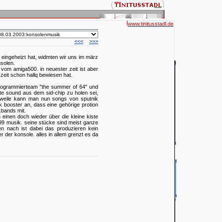
www.tinitusstadl.de
<<<
>>>
ingeheizt hat, widmten wir uns im märz
nsolen.
vom amiga500. in neuester zeit ist aber
zeit schon hallq bewiesen hat.
s programmierteam "the summer of 64" und
te sound aus dem sid-chip zu holen sei,
erweile kann man nun songs von sputnik
 booster an, dass eine gehörige protion
kbands mit.
inen doch wieder über die kleine kiste
999 musik. seine stücke sind meist ganze
gen nach ist dabei das produzieren kein
r der konsole. alles in allem grenzt es da